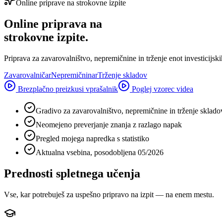
Online priprave na strokovne izpite
Online priprava na
strokovne izpite.
Priprava za zavarovalništvo, nepremičnine in trženje enot investicijsk
Zavarovalničar
Nepremičninar
Trženje skladov
Brezplačno preizkusi vprašalnik
Poglej vzorec videa
Gradivo za zavarovalništvo, nepremičnine in trženje sklado
Neomejeno preverjanje znanja z razlago napak
Pregled mojega napredka s statistiko
Aktualna vsebina, posodobljena 05/2026
Prednosti spletnega učenja
Vse, kar potrebuješ za uspešno pripravo na izpit — na enem mestu.