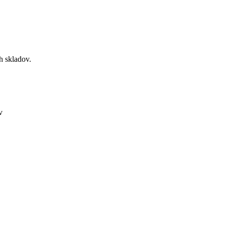
ih skladov.
v