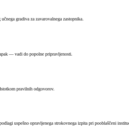
eg učnega gradiva za zavarovalnega zastopnika.
apak — vadi do popolne pripravljenosti.
dstotkom pravilnih odgovorov.
lagi uspešno opravljenega strokovnega izpita pri pooblaščeni instituc