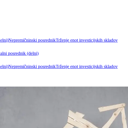
elni)
Nepremičninski posrednik
Trženje enot investicijskih skladov
lni posrednik (delni)
elni)
Nepremičninski posrednik
Trženje enot investicijskih skladov