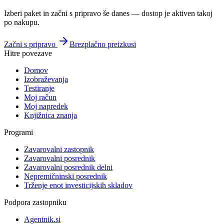
Izberi paket in začni s pripravo še danes — dostop je aktiven takoj
po nakupu.
Začni s pripravo
Brezplačno preizkusi
Hitre povezave
Domov
Izobraževanja
Testiranje
Moj račun
Moj napredek
Knjižnica znanja
Programi
Zavarovalni zastopnik
Zavarovalni posrednik
Zavarovalni posrednik delni
Nepremičninski posrednik
Trženje enot investicijskih skladov
Podpora zastopniku
Agentnik.si