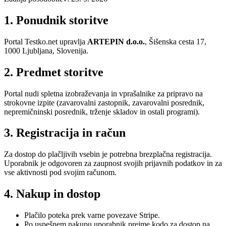
1. Ponudnik storitve
Portal Testko.net upravlja
ARTEPIN d.o.o.
, Šišenska cesta 17,
1000 Ljubljana, Slovenija.
2. Predmet storitve
Portal nudi spletna izobraževanja in vprašalnike za pripravo na
strokovne izpite (zavarovalni zastopnik, zavarovalni posrednik,
nepremičninski posrednik, trženje skladov in ostali programi).
3. Registracija in račun
Za dostop do plačljivih vsebin je potrebna brezplačna registracija.
Uporabnik je odgovoren za zaupnost svojih prijavnih podatkov in za
vse aktivnosti pod svojim računom.
4. Nakup in dostop
Plačilo poteka prek varne povezave Stripe.
Po uspešnem nakupu uporabnik prejme kodo za dostop na