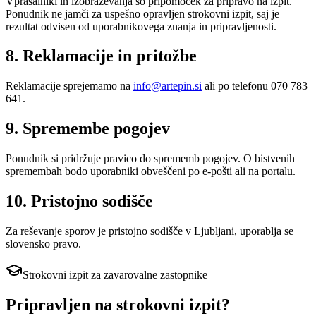
Vprašalniki in izobraževanja so pripomoček za pripravo na izpit.
Ponudnik ne jamči za uspešno opravljen strokovni izpit, saj je
rezultat odvisen od uporabnikovega znanja in pripravljenosti.
8. Reklamacije in pritožbe
Reklamacije sprejemamo na
info@artepin.si
ali po telefonu 070 783
641.
9. Spremembe pogojev
Ponudnik si pridržuje pravico do sprememb pogojev. O bistvenih
spremembah bodo uporabniki obveščeni po e-pošti ali na portalu.
10. Pristojno sodišče
Za reševanje sporov je pristojno sodišče v Ljubljani, uporablja se
slovensko pravo.
Strokovni izpit za zavarovalne zastopnike
Pripravljen na strokovni izpit?