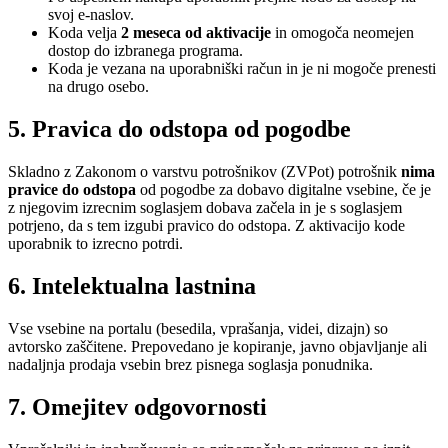
svoj e-naslov.
Koda velja
2 meseca od aktivacije
in omogoča neomejen
dostop do izbranega programa.
Koda je vezana na uporabniški račun in je ni mogoče prenesti
na drugo osebo.
5. Pravica do odstopa od pogodbe
Skladno z Zakonom o varstvu potrošnikov (ZVPot) potrošnik
nima
pravice do odstopa
od pogodbe za dobavo digitalne vsebine, če je
z njegovim izrecnim soglasjem dobava začela in je s soglasjem
potrjeno, da s tem izgubi pravico do odstopa. Z aktivacijo kode
uporabnik to izrecno potrdi.
6. Intelektualna lastnina
Vse vsebine na portalu (besedila, vprašanja, videi, dizajn) so
avtorsko zaščitene. Prepovedano je kopiranje, javno objavljanje ali
nadaljnja prodaja vsebin brez pisnega soglasja ponudnika.
7. Omejitev odgovornosti