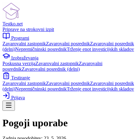
Testko.net
Priprave na strokovni izpit
Programi
Zavarovalni zastopnik
Zavarovalni posrednik
Zavarovalni posrednik
(delni)
Nepremičninski posrednik
Trženje enot investicijskih skladov
Izobraževanja
Poskusna verzija
Zavarovalni zastopnik
Zavarovalni
posrednik
Zavarovalni posrednik (delni)
Testiranje
Zavarovalni zastopnik
Zavarovalni posrednik
Zavarovalni posrednik
(delni)
Nepremičninski posrednik
Trženje enot investicijskih skladov
Prijava
Pogoji uporabe
Zadnja posodobitev: 23. 5. 2026